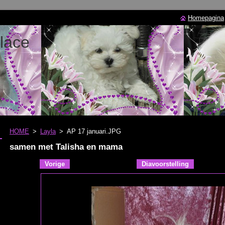
Homepagina
lace
HOME
>
Layla
>
AP 17 januari.JPG
samen met Talisha en mama
Vorige
Diavoorstelling