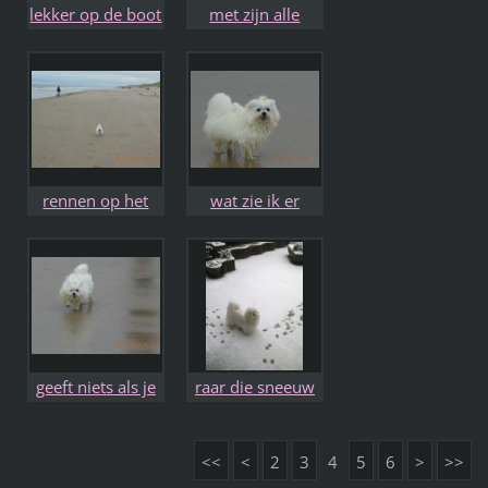
lekker op de boot
met zijn alle
rennen op het
wat zie ik er
strand zooo leuk
lekker uit he
geeft niets als je
raar die sneeuw
maar lol hebt
in je vacht
<<
<
2
3
4
5
6
>
>>