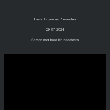
Layla 12 jaar en 7 maaden
29-07-2024
Samen met haar kleindochters