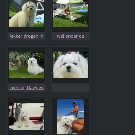
lekker drogen in
wel onder de
de zon
parasol natuurlijk
even bij Davy en
Joey zitten