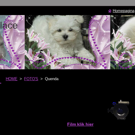
Homepagina
lace
HOME
>
FOTO'S
>
Quenda
Film klik hier