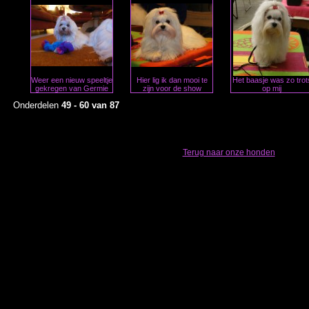
Weer een nieuw speeltje
Hier lig ik dan mooi te
Het baasje was zo trot
gekregen van Germie
zijn voor de show
op mij
Onderdelen
49 - 60 van 87
Terug naar onze honden