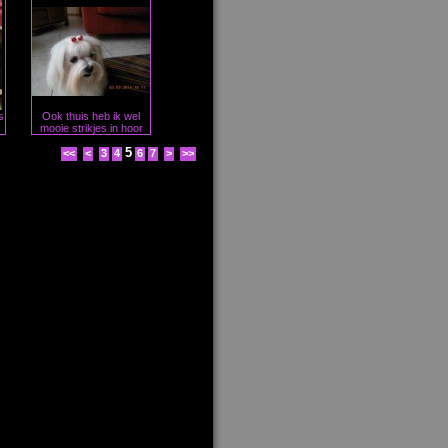
s
Ook thuis heb ik wel
mooie strikjes in hoor
5
<<
<
3
4
6
7
>
>>