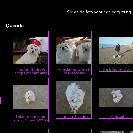
Klik op de foto voor een vergroting
Quenda
mooi he mijn nieuwe
wij hebben echt niets in
wat is het hier groot
strikjes van tante Anita
de tuin gedaan
lekker rennen op het
nee hoor 2 honden
zie je wel
strand, 1 hond ???????