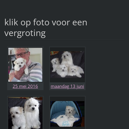
klik op foto voor een
vergroting
25 mei 2016
maandag 13 juni
Knuffels van
'16 nog een keer
Anita zij heeft mij
op de foto met
gekozen en ik
mama Brandon
haar.
en Britney