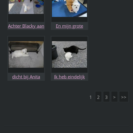
Achter Blacky aan
En mijn grote
maar die wil me
vriend de beer
nog niet
mag ik alles
meedoen
dicht bij Anita
Ik heb eindelijk
de aandacht van
Blacky
1
2
3
>
>>