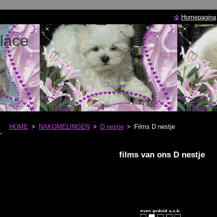
Homepagina
lace
HOME
>
NAKOMELINGEN
>
D nestje
>
Films D nestje
films van ons D nestje