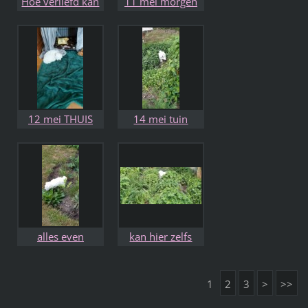
Hoe verliefd kan
11 mei morgen
je zijn
kom ik bij jullie
wonen
12 mei THUIS
14 mei tuin
maar voor de
inspectie
bench slapen in
fijner
alles even
kan hier zelfs
besnuffelen
verstoppertje
spelen
1
2
3
>
>>