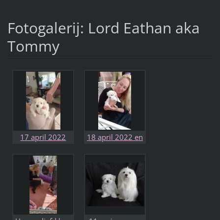
Fotogalerij: Lord Eathan aka
Tommy
17 april 2022
18 april 2022 en
Eathan foto door
het is Eathan
Cassandra
geworden met de
roep naam
Tommy