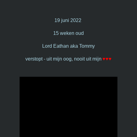
19 juni 2022
15 weken oud
Lord Eathan aka Tommy
♥♥♥
verstopt - uit mijn oog, nooit uit mijn