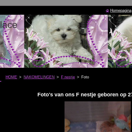
Homepagina
lace
HOME
>
NAKOMELINGEN
>
F nestje
>
Foto
Foto's van ons F nestje geboren op 2