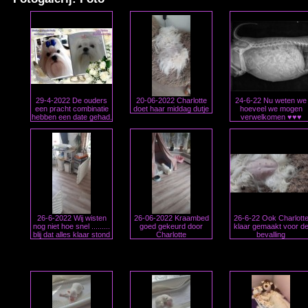
29-4-2022 De ouders
20-06-2022 Charlotte
24-6-22 Nu weten we
een pracht combinatie
doet haar middag dutje
hoeveel we mogen
hebben een date gehad.
verwelkomen ♥♥♥
26-6-2022 Wij wisten
26-06-2022 Kraambed
26-6-22 Ook Charlott
nog niet hoe snel .........
goed gekeurd door
klaar gemaakt voor d
blij dat alles klaar stond
Charlotte
bevalling