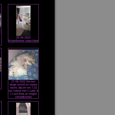
26-06-2022
Kraamkamer staat klaar
e
27-06-2022 Na een
e
lange avond en zware
nacht, blij om om 7.32
uur mama met 1 Lady &
1 Lord thuis te mogen
verwelkomen